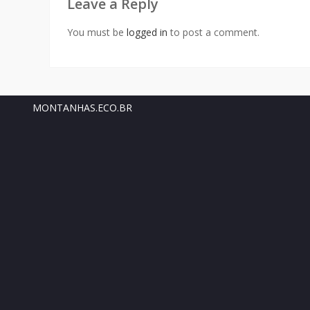
Leave a Reply
You must be
logged in
to post a comment.
MONTANHAS.ECO.BR