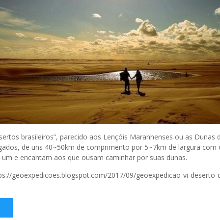
ertos brasileiros”, parecido aos Lençóis Maranhenses ou as Duna
alagados, de uns 40~50km de comprimento por 5~7km de largura com 
m um e encantam aos que ousam caminhar por suas dunas.
tps://geoexpedicoes.blogspot.com/2017/09/geoexpedicao-vi-deserto-