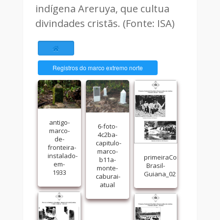
indígena Areruya, que cultua
divindades cristãs. (Fonte: ISA)
Registros do marco extremo norte
antigo-
6-foto-
marco-
4c2ba-
de-
capitulo-
fronteira-
marco-
instalado-
primeiraComissaoDemar
b11a-
em-
Brasil-
monte-
1933
Guiana_02
caburai-
atual