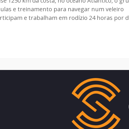
se 1250 km da costa, no oceano Atlântico, o gr
aulas e treinamento para navegar num veleiro
ticipam e trabalham em rodízio 24 horas por d