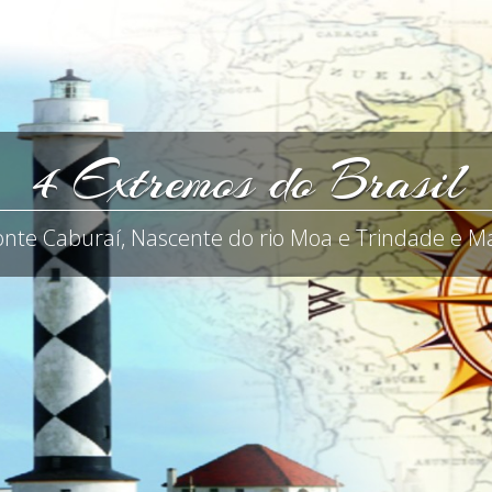
4 Extremos do Brasil
onte Caburaí, Nascente do rio Moa e Trindade e Ma