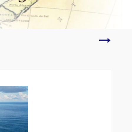
Farol
do
Chuí