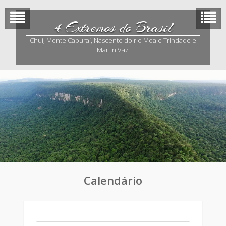
Skip
to
4 Extremos do Brasil
content
00:00
Chuí, Monte Caburaí, Nascente do rio Moa e Trindade e
Martin Vaz
01:00
02:00
03:00
04:00
Calendário
05:00
06:00