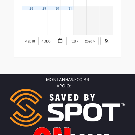
28
29
30
31
2018
DEC
FEB
2020
MONTANHAS.ECO.BR
APOIO: