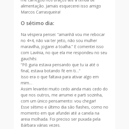
alimentação. Jamais esquecerei isso amigo
Marcos Carrasqueira!
O sétimo dia:
Na véspera pensei: “amanhã vou me rebocar
no 4×4, não vai ter jeito, não sou mulher
maravilha, jogarei a toalha.” E comentei isso
com Lavínia, no que ela me respondeu no seu
gauchês:
“Pô guria estava pensando que tu ia até o
final, estava botando fé em ti…”
Isso era o que faltava para ativar algo em
mim…
Assim levantei muito cedo ainda mais cedo do
que nos outros, me arrumei e parti sozinha,
com um único pensamento: vou chegar!
Esse sétimo e último dia são flashes, como no
momento em que afundei até a canela na
areia molhada. Foi preciso ser puxada pela
Bárbara várias vezes.