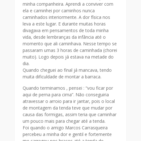
minha companheira. Aprendi a conviver com
ela e caminhei por caminhos nunca
caminhados interiormente. A dor física nos
leva a este lugar. E durante muitas horas
divagava em pensamentos de toda minha
vida, desde lembranças da infância até o
momento que ali caminhava. Nesse tempo se
passaram umas 3 horas de caminhada (chorei
muito). Logo depois já estava na metade do
dia.
Quando cheguei ao final já mancava, tendo
muita dificuldade de montar a barraca.
Quando terminamos , pensei : “vou ficar por
aqui de perna para cima”. Não conseguiria
atravessar o arroio para ir jantar, pois o local
de montagem da tenda teve que mudar por
causa das formigas, assim teria que caminhar
um pouco mais para chegar até a tenda.
Foi quando o amigo Marcos Carrasqueira
percebeu a minha dor e gentil e fortemente
me carregou nos braços até a tenda de