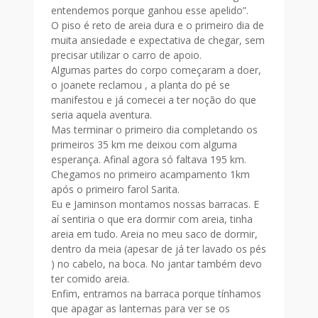
entendemos porque ganhou esse apelido”.
O piso é reto de areia dura e o primeiro dia de
muita ansiedade e expectativa de chegar, sem
precisar utilizar o carro de apoio.
Algumas partes do corpo começaram a doer,
o joanete reclamou , a planta do pé se
manifestou e já comecei a ter noção do que
seria aquela aventura.
Mas terminar o primeiro dia completando os
primeiros 35 km me deixou com alguma
esperança. Afinal agora só faltava 195 km.
Chegamos no primeiro acampamento 1km
após o primeiro farol Sarita.
Eu e Jaminson montamos nossas barracas. E
aí sentiria o que era dormir com areia, tinha
areia em tudo. Areia no meu saco de dormir,
dentro da meia (apesar de já ter lavado os pés
) no cabelo, na boca. No jantar também devo
ter comido areia.
Enfim, entramos na barraca porque tínhamos
que apagar as lanternas para ver se os