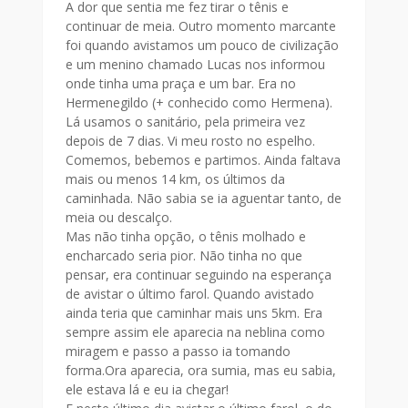
A dor que sentia me fez tirar o tênis e
continuar de meia. Outro momento marcante
foi quando avistamos um pouco de civilização
e um menino chamado Lucas nos informou
onde tinha uma praça e um bar. Era no
Hermenegildo (+ conhecido como Hermena).
Lá usamos o sanitário, pela primeira vez
depois de 7 dias. Vi meu rosto no espelho.
Comemos, bebemos e partimos. Ainda faltava
mais ou menos 14 km, os últimos da
caminhada. Não sabia se ia aguentar tanto, de
meia ou descalço.
Mas não tinha opção, o tênis molhado e
encharcado seria pior. Não tinha no que
pensar, era continuar seguindo na esperança
de avistar o último farol. Quando avistado
ainda teria que caminhar mais uns 5km. Era
sempre assim ele aparecia na neblina como
miragem e passo a passo ia tomando
forma.Ora aparecia, ora sumia, mas eu sabia,
ele estava lá e eu ia chegar!