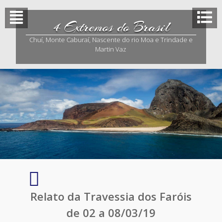
Skip
to
4 Extremos do Brasil
content
Chuí, Monte Caburaí, Nascente do rio Moa e Trindade e
Martin Vaz
Deserto
do
Relato da Travessia dos Faróis
Albardão
de 02 a 08/03/19